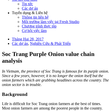
Tin tức
Các dự án
Tuyển dụng & Liên hệ
Thông tin liên hệ
Môi trường làm việc tại Fresh Studio
Chương trình thực tập
Cơ hội việc làm
Tháng Hai 28, 2017
Các dự án
,
Nghiên Cứu & Phát Triển
Soc Trang Purple Onion value chain
analysis
In Vietnam, the province of Soc Trang is famous for its purple onion.
Since a few years, however, it is no longer the onion itself but the
onion farmers which are grabbing headlines across the country. The
onion sector is in trouble.
Background
Life is difficult for Soc Trang onion farmers at the best of times.
Most onion farmers are among the poorest people in the country.