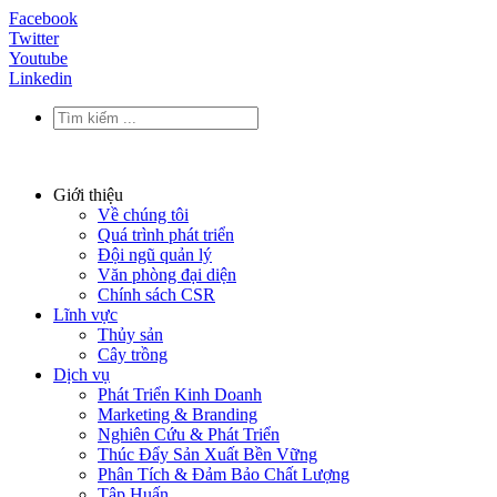
Facebook
Twitter
Youtube
Linkedin
Giới thiệu
Về chúng tôi
Quá trình phát triển
Đội ngũ quản lý
Văn phòng đại diện
Chính sách CSR
Lĩnh vực
Thủy sản
Cây trồng
Dịch vụ
Phát Triển Kinh Doanh
Marketing & Branding
Nghiên Cứu & Phát Triển
Thúc Đẩy Sản Xuất Bền Vững
Phân Tích & Đảm Bảo Chất Lượng
Tập Huấn