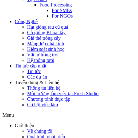
Food Processing
For SMEs
For NGOs
Công Nghệ
Hạt giống rau củ quả
Củ giống Khoai tây
Giá thể trồng cây
Màng lợp nhà kính
Kiểm soát sinh học
Vật tư trồng trọt
Hệ thống tưới
Tin tức cập nhật
Tin tức
Các dự án
Tuyển dụng & Liên hệ
Thông tin liên hệ
Môi trường làm việc tại Fresh Studio
Chương trình thực tập
Cơ hội việc làm
Menu
Giới thiệu
Về chúng tôi
Quá trình phát triển