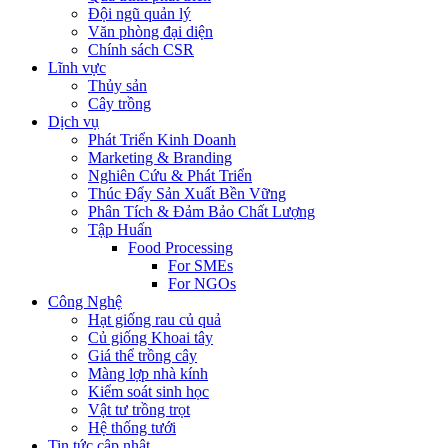
Đội ngũ quản lý
Văn phòng đại diện
Chính sách CSR
Lĩnh vực
Thủy sản
Cây trồng
Dịch vụ
Phát Triển Kinh Doanh
Marketing & Branding
Nghiên Cứu & Phát Triển
Thúc Đẩy Sản Xuất Bền Vững
Phân Tích & Đảm Bảo Chất Lượng
Tập Huấn
Food Processing
For SMEs
For NGOs
Công Nghệ
Hạt giống rau củ quả
Củ giống Khoai tây
Giá thể trồng cây
Màng lợp nhà kính
Kiểm soát sinh học
Vật tư trồng trọt
Hệ thống tưới
Tin tức cập nhật