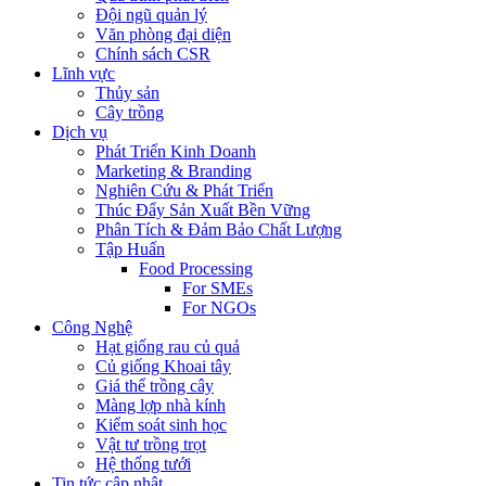
Đội ngũ quản lý
Văn phòng đại diện
Chính sách CSR
Lĩnh vực
Thủy sản
Cây trồng
Dịch vụ
Phát Triển Kinh Doanh
Marketing & Branding
Nghiên Cứu & Phát Triển
Thúc Đẩy Sản Xuất Bền Vững
Phân Tích & Đảm Bảo Chất Lượng
Tập Huấn
Food Processing
For SMEs
For NGOs
Công Nghệ
Hạt giống rau củ quả
Củ giống Khoai tây
Giá thể trồng cây
Màng lợp nhà kính
Kiểm soát sinh học
Vật tư trồng trọt
Hệ thống tưới
Tin tức cập nhật