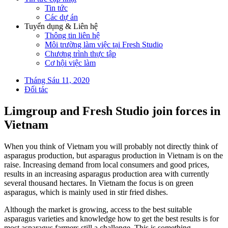
Tin tức
Các dự án
Tuyển dụng & Liên hệ
Thông tin liên hệ
Môi trường làm việc tại Fresh Studio
Chương trình thực tập
Cơ hội việc làm
Tháng Sáu 11, 2020
Đối tác
Limgroup and Fresh Studio join forces in
Vietnam
When you think of Vietnam you will probably not directly think of
asparagus production, but asparagus production in Vietnam is on the
raise. Increasing demand from local consumers and good prices,
results in an increasing asparagus production area with currently
several thousand hectares. In Vietnam the focus is on green
asparagus, which is mainly used in stir fried dishes.
Although the market is growing, access to the best suitable
asparagus varieties and knowledge how to get the best results is for
most asparagus farmers still a challenge. This is something