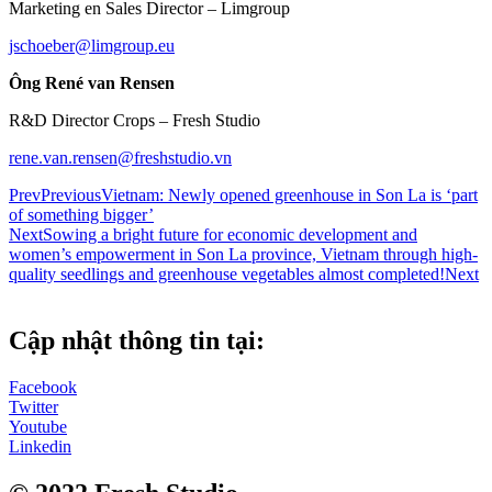
Marketing en Sales Director – Limgroup
jschoeber@limgroup.eu
Ông René van Rensen
R&D Director Crops – Fresh Studio
rene.van.rensen@freshstudio.vn
Prev
Previous
Vietnam: Newly opened greenhouse in Son La is ‘part
of something bigger’
Next
Sowing a bright future for economic development and
women’s empowerment in Son La province, Vietnam through high-
quality seedlings and greenhouse vegetables almost completed!
Next
Cập nhật thông tin tại:
Facebook
Twitter
Youtube
Linkedin