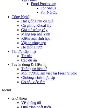
Food Processing
For SMEs
For NGOs
Công Nghệ
Hạt giống rau củ quả
Củ giống Khoai tây
Giá thể trồng cây
Màng lợp nhà kính
Kiểm soát sinh học
Vật tư trồng trọt
Hệ thống tưới
Tin tức cập nhật
Tin tức
Các dự án
Tuyển dụng & Liên hệ
Thông tin liên hệ
Môi trường làm việc tại Fresh Studio
Chương trình thực tập
Cơ hội việc làm
Menu
Giới thiệu
Về chúng tôi
Quá trình phát triển