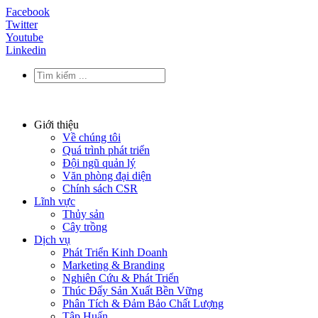
Facebook
Twitter
Youtube
Linkedin
Giới thiệu
Về chúng tôi
Quá trình phát triển
Đội ngũ quản lý
Văn phòng đại diện
Chính sách CSR
Lĩnh vực
Thủy sản
Cây trồng
Dịch vụ
Phát Triển Kinh Doanh
Marketing & Branding
Nghiên Cứu & Phát Triển
Thúc Đẩy Sản Xuất Bền Vững
Phân Tích & Đảm Bảo Chất Lượng
Tập Huấn