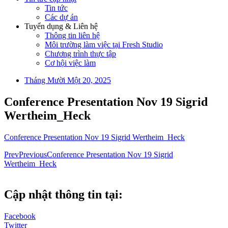
Tin tức
Các dự án
Tuyển dụng & Liên hệ
Thông tin liên hệ
Môi trường làm việc tại Fresh Studio
Chương trình thực tập
Cơ hội việc làm
Tháng Mười Một 20, 2025
Conference Presentation Nov 19 Sigrid
Wertheim_Heck
Conference Presentation Nov 19 Sigrid Wertheim_Heck
Prev
Previous
Conference Presentation Nov 19 Sigrid
Wertheim_Heck
Cập nhật thông tin tại:
Facebook
Twitter