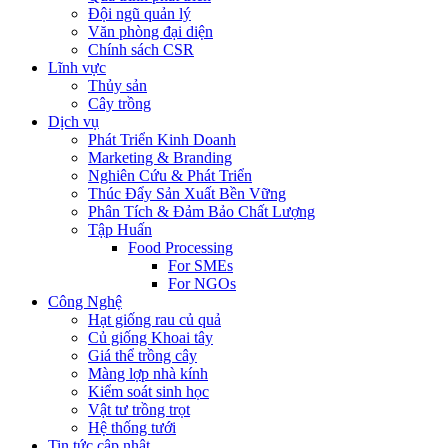
Đội ngũ quản lý
Văn phòng đại diện
Chính sách CSR
Lĩnh vực
Thủy sản
Cây trồng
Dịch vụ
Phát Triển Kinh Doanh
Marketing & Branding
Nghiên Cứu & Phát Triển
Thúc Đẩy Sản Xuất Bền Vững
Phân Tích & Đảm Bảo Chất Lượng
Tập Huấn
Food Processing
For SMEs
For NGOs
Công Nghệ
Hạt giống rau củ quả
Củ giống Khoai tây
Giá thể trồng cây
Màng lợp nhà kính
Kiểm soát sinh học
Vật tư trồng trọt
Hệ thống tưới
Tin tức cập nhật