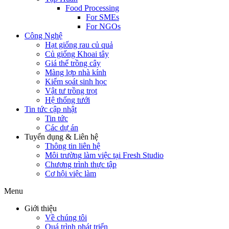
Food Processing
For SMEs
For NGOs
Công Nghệ
Hạt giống rau củ quả
Củ giống Khoai tây
Giá thể trồng cây
Màng lợp nhà kính
Kiểm soát sinh học
Vật tư trồng trọt
Hệ thống tưới
Tin tức cập nhật
Tin tức
Các dự án
Tuyển dụng & Liên hệ
Thông tin liên hệ
Môi trường làm việc tại Fresh Studio
Chương trình thực tập
Cơ hội việc làm
Menu
Giới thiệu
Về chúng tôi
Quá trình phát triển