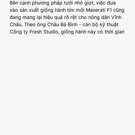
Bên cạnh phương pháp tưới nhỏ giọt, việc đưa
vào sản xuất giống hành tím mới Maserati F1 cũng
đang mang lại hiệu quả rõ rệt cho nông dân Vĩnh
Châu. Theo ông Châu Bá Bình - cán bộ kỹ thuật
Công ty Fresh Studio, giống hành này có thời gian
sinh trưởng dài hơn giống địa phương khoảng 10
ngày nhưng năng suất cao hơn 10 - 20%.
Maserati
F1 shallot
it is also bringing clear results to Vinh
Chau farmers. According to Mr. Chau Ba Binh –
technical officer of Fresh Studio, this onion
variety has a longer growing time than the local
variety of about 10 days, but yields 10 – 20%
higher%.