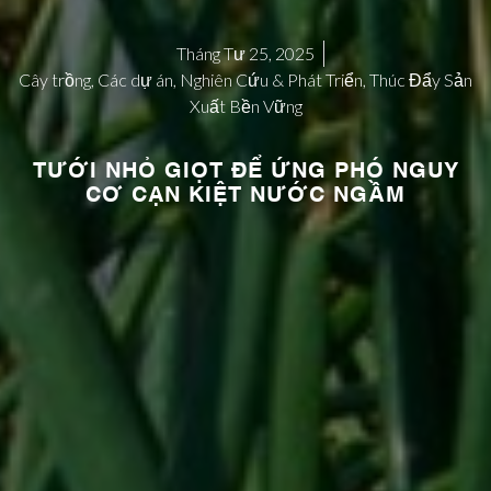
Tháng Tư 25, 2025
Cây trồng
,
Các dự án
,
Nghiên Cứu & Phát Triển
,
Thúc Đẩy Sản
Xuất Bền Vững
TƯỚI NHỎ GIỌT ĐỂ ỨNG PHÓ NGUY
CƠ CẠN KIỆT NƯỚC NGẦM