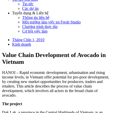
Tin tức
Các dự án
Tuyển dụng & Liên hệ
Thông tin liên hệ
Môi trường làm việc tại Fresh Studio
Chương trình thực tập
Cơ hội việc làm
Tháng Chín 1, 2010
Kinh doanh
Value Chain Development of Avocado in
Vietnam
HANOI – Rapid economic development, urbanisation and rising
income levels, in Vietnam offer potential for pro-poor development,
by creating new market opportunities for producers, traders and
retailers. This article describes the process of value chain
development, which involves all actors in the broad chain of
avocado.
The project
Dak Lak, a province in the Central Highlands of Vietnam, is an