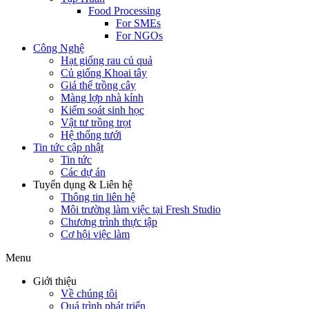
Food Processing
For SMEs
For NGOs
Công Nghệ
Hạt giống rau củ quả
Củ giống Khoai tây
Giá thể trồng cây
Màng lợp nhà kính
Kiểm soát sinh học
Vật tư trồng trọt
Hệ thống tưới
Tin tức cập nhật
Tin tức
Các dự án
Tuyển dụng & Liên hệ
Thông tin liên hệ
Môi trường làm việc tại Fresh Studio
Chương trình thực tập
Cơ hội việc làm
Menu
Giới thiệu
Về chúng tôi
Quá trình phát triển