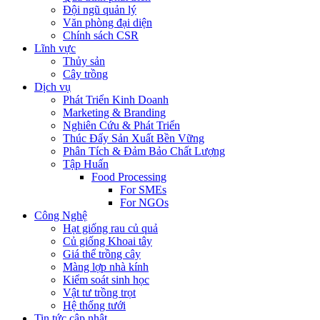
Đội ngũ quản lý
Văn phòng đại diện
Chính sách CSR
Lĩnh vực
Thủy sản
Cây trồng
Dịch vụ
Phát Triển Kinh Doanh
Marketing & Branding
Nghiên Cứu & Phát Triển
Thúc Đẩy Sản Xuất Bền Vững
Phân Tích & Đảm Bảo Chất Lượng
Tập Huấn
Food Processing
For SMEs
For NGOs
Công Nghệ
Hạt giống rau củ quả
Củ giống Khoai tây
Giá thể trồng cây
Màng lợp nhà kính
Kiểm soát sinh học
Vật tư trồng trọt
Hệ thống tưới
Tin tức cập nhật