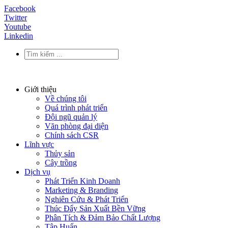
Facebook
Twitter
Youtube
Linkedin
Giới thiệu
Về chúng tôi
Quá trình phát triển
Đội ngũ quản lý
Văn phòng đại diện
Chính sách CSR
Lĩnh vực
Thủy sản
Cây trồng
Dịch vụ
Phát Triển Kinh Doanh
Marketing & Branding
Nghiên Cứu & Phát Triển
Thúc Đẩy Sản Xuất Bền Vững
Phân Tích & Đảm Bảo Chất Lượng
Tập Huấn