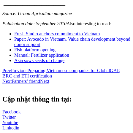
__________________________
Source: Urban Agriculture magazine
Publication date: September 2010
Also interesting to read:
Fresh Studio anchors commitment to Vietnam
Paper: Avocado in Vietnam. Value chain development beyond
donor support
Fish platform opening
Manual: Fertilizer application
Asia sows seeds of change
Prev
Previous
Preparing Vietnamese companies for GlobalGAP,
BRC and ETI certification
Next
Farmers’ friend
Next
Cập nhật thông tin tại:
Facebook
Twitter
Youtube
Linkedin