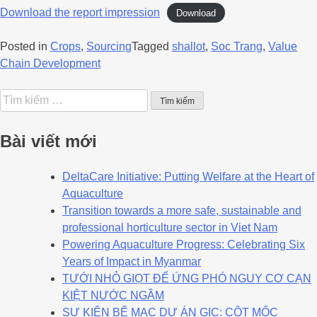
Download the report impression
Download
Posted in
Crops
,
Sourcing
Tagged
shallot
,
Soc Trang
,
Value
Chain Development
Bài viết mới
DeltaCare Initiative: Putting Welfare at the Heart of
Aquaculture
Transition towards a more safe, sustainable and
professional horticulture sector in Viet Nam
Powering Aquaculture Progress: Celebrating Six
Years of Impact in Myanmar
TƯỚI NHỎ GIỌT ĐỂ ỨNG PHÓ NGUY CƠ CẠN
KIỆT NƯỚC NGẦM
SỰ KIỆN BẾ MẠC DỰ ÁN GIC: CỘT MỐC