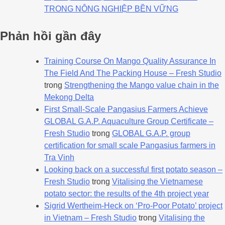
TRONG NÔNG NGHIỆP BỀN VỮNG
Phản hồi gần đây
Training Course On Mango Quality Assurance In
The Field And The Packing House – Fresh Studio
trong
Strengthening the Mango value chain in the
Mekong Delta
First Small-Scale Pangasius Farmers Achieve
GLOBAL G.A.P. Aquaculture Group Certificate –
Fresh Studio
trong
GLOBAL G.A.P. group
certification for small scale Pangasius farmers in
Tra Vinh
Looking back on a successful first potato season –
Fresh Studio
trong
Vitalising the Vietnamese
potato sector: the results of the 4th project year
Sigrid Wertheim-Heck on ‘Pro-Poor Potato’ project
in Vietnam – Fresh Studio
trong
Vitalising the