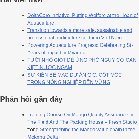
DeltaCare Initiative: Putting Welfare at the Heart of
Aquaculture
Transition towards a more safe, sustainable and
professional horticulture sector in Viet Nam
Powering Aquaculture Progress: Celebrating Six
Years of Impact in Myanmar
TƯỚI NHỎ GIỌT ĐỂ ỨNG PHÓ NGUY CƠ CẠN
KIỆT NƯỚC NGẦM
SỰ KIỆN BẾ MẠC DỰ ÁN GIC: CỘT MỐC
TRONG NÔNG NGHIỆP BỀN VỮNG
Phản hồi gần đây
Training Course On Mango Quality Assurance In
The Field And The Packing House – Fresh Studio
trong
Strengthening the Mango value chain in the
Mekong Delta