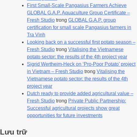
First Small-Scale Pangasius Farmers Achieve
GLOBAL G.A.P. Aquaculture Group Certificate –
Fresh Studio
trong
GLOBAL G.A.P. group
certification for small scale Pangasius farmers in
Tra Vinh
Looking back on a successful first potato season –
Fresh Studio
trong
Vitalising the Vietnamese
potato sector: the results of the 4th project year
Sigrid Wertheim-Heck on ‘Pro-Poor Potato’ project
in Vietnam – Fresh Studio
trong
Vitalising the
Vietnamese potato sector: the results of the 4th
project year
Dutch ready to provide added agricultural value –
Fresh Studio
trong
Private Public Partnership:
Successful agricultural projects show great
opportunities for future investments
Lưu trữ