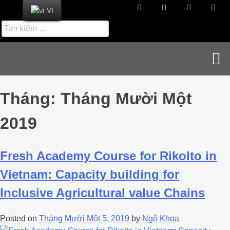
VI
Tháng:
Tháng Mười Một
2019
Fresh Academy Course for Rikolto in
Vietnam: Capacity building for
Inclusive Agricultural value Chains
Posted on
Tháng Mười Một 5, 2019
by
Ngô Khoa