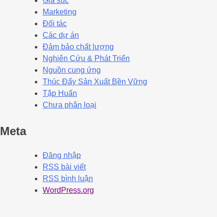
Gia súc
Marketing
Đối tác
Các dự án
Đảm bảo chất lượng
Nghiên Cứu & Phát Triển
Nguồn cung ứng
Thúc Đẩy Sản Xuất Bền Vững
Tập Huấn
Chưa phân loại
Meta
Đăng nhập
RSS bài viết
RSS bình luận
WordPress.org