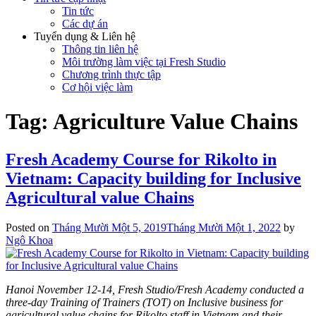
Tin tức
Các dự án
Tuyển dụng & Liên hệ
Thông tin liên hệ
Môi trường làm việc tại Fresh Studio
Chương trình thực tập
Cơ hội việc làm
Tag:
Agriculture Value Chains
Fresh Academy Course for Rikolto in
Vietnam: Capacity building for Inclusive
Agricultural value Chains
Posted on
Tháng Mười Một 5, 2019
Tháng Mười Một 1, 2022
by
Ngô Khoa
Hanoi November 12-14, Fresh Studio/Fresh Academy conducted a
three-day Training of Trainers (TOT) on Inclusive business for
agricultural value chains for Rikolto staff in Vietnam and their