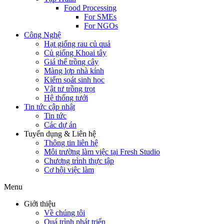
Food Processing
For SMEs
For NGOs
Công Nghệ
Hạt giống rau củ quả
Củ giống Khoai tây
Giá thể trồng cây
Màng lợp nhà kính
Kiểm soát sinh học
Vật tư trồng trọt
Hệ thống tưới
Tin tức cập nhật
Tin tức
Các dự án
Tuyển dụng & Liên hệ
Thông tin liên hệ
Môi trường làm việc tại Fresh Studio
Chương trình thực tập
Cơ hội việc làm
Menu
Giới thiệu
Về chúng tôi
Quá trình phát triển