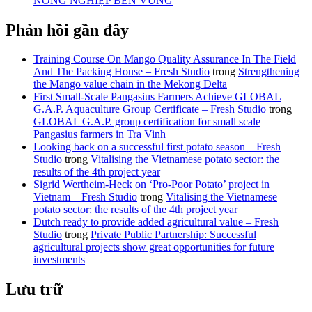
NÔNG NGHIỆP BỀN VỮNG
Phản hồi gần đây
Training Course On Mango Quality Assurance In The Field
And The Packing House – Fresh Studio
trong
Strengthening
the Mango value chain in the Mekong Delta
First Small-Scale Pangasius Farmers Achieve GLOBAL
G.A.P. Aquaculture Group Certificate – Fresh Studio
trong
GLOBAL G.A.P. group certification for small scale
Pangasius farmers in Tra Vinh
Looking back on a successful first potato season – Fresh
Studio
trong
Vitalising the Vietnamese potato sector: the
results of the 4th project year
Sigrid Wertheim-Heck on ‘Pro-Poor Potato’ project in
Vietnam – Fresh Studio
trong
Vitalising the Vietnamese
potato sector: the results of the 4th project year
Dutch ready to provide added agricultural value – Fresh
Studio
trong
Private Public Partnership: Successful
agricultural projects show great opportunities for future
investments
Lưu trữ