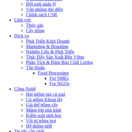
Đội ngũ quản lý
Văn phòng đại diện
Chính sách CSR
Lĩnh vực
Thủy sản
Cây trồng
Dịch vụ
Phát Triển Kinh Doanh
Marketing & Branding
Nghiên Cứu & Phát Triển
Thúc Đẩy Sản Xuất Bền Vững
Phân Tích & Đảm Bảo Chất Lượng
Tập Huấn
Food Processing
For SMEs
For NGOs
Công Nghệ
Hạt giống rau củ quả
Củ giống Khoai tây
Giá thể trồng cây
Màng lợp nhà kính
Kiểm soát sinh học
Vật tư trồng trọt
Hệ thống tưới
Tin tức cập nhật