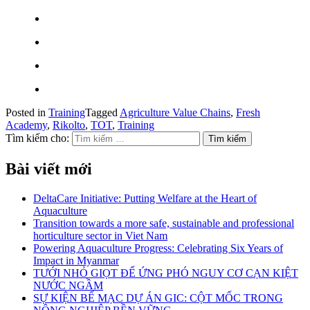
Posted in
Training
Tagged
Agriculture Value Chains
,
Fresh
Academy
,
Rikolto
,
TOT
,
Training
Tìm kiếm cho:
Bài viết mới
DeltaCare Initiative: Putting Welfare at the Heart of
Aquaculture
Transition towards a more safe, sustainable and professional
horticulture sector in Viet Nam
Powering Aquaculture Progress: Celebrating Six Years of
Impact in Myanmar
TƯỚI NHỎ GIỌT ĐỂ ỨNG PHÓ NGUY CƠ CẠN KIỆT
NƯỚC NGẦM
SỰ KIỆN BẾ MẠC DỰ ÁN GIC: CỘT MỐC TRONG