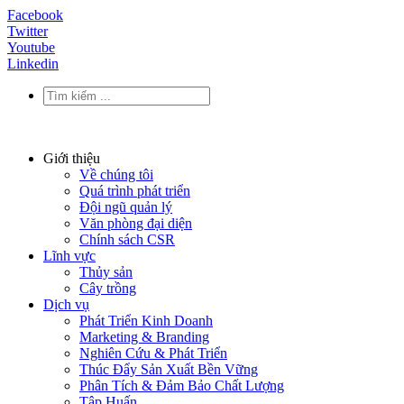
Facebook
Twitter
Youtube
Linkedin
Giới thiệu
Về chúng tôi
Quá trình phát triển
Đội ngũ quản lý
Văn phòng đại diện
Chính sách CSR
Lĩnh vực
Thủy sản
Cây trồng
Dịch vụ
Phát Triển Kinh Doanh
Marketing & Branding
Nghiên Cứu & Phát Triển
Thúc Đẩy Sản Xuất Bền Vững
Phân Tích & Đảm Bảo Chất Lượng
Tập Huấn