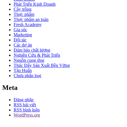
Phát Triển Kinh Doanh
Cây trồng
Thực phẩm
Thực phẩm an toàn
Fresh Academy
Gia súc
Marketing
Đối tác
Các dự án
Đảm bảo chất lượng
Nghiên Cứu & Phát Triển
Nguồn cung ứng
Thúc Đẩy Sản Xuất Bền Vững
Tập Huấn
Chưa phân loại
Meta
Đăng nhập
RSS bài viết
RSS bình luận
WordPress.org