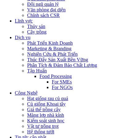
Đội ngũ quản lý
Văn phòng đại diện
Chính sách CSR
Lĩnh vực
Thủy sản
Cây trồng
Dịch vụ
Phát Triển Kinh Doanh
Marketing & Branding
Nghiên Cứu & Phát Triển
Thúc Đẩy Sản Xuất Bền Vững
Phân Tích & Đảm Bảo Chất Lượng
Tập Huấn
Food Processing
For SMEs
For NGOs
Công Nghệ
Hạt giống rau củ quả
Củ giống Khoai tây
Giá thể trồng cây
Màng lợp nhà kính
Kiểm soát sinh học
Vật tư trồng trọt
Hệ thống tưới
Tin tức cập nhật