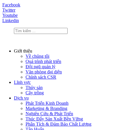
Facebook
Twitter
Youtube
Linkedin
Giới thiệu
Về chúng tôi
Quá trình phát triển
Đội ngũ quản lý
Văn phòng đại diện
Chính sách CSR
Lĩnh vực
Thủy sản
Cây trồng
Dịch vụ
Phát Triển Kinh Doanh
Marketing & Branding
Nghiên Cứu & Phát Triển
Thúc Đẩy Sản Xuất Bền Vững
Phân Tích & Đảm Bảo Chất Lượng
Tập Huấn