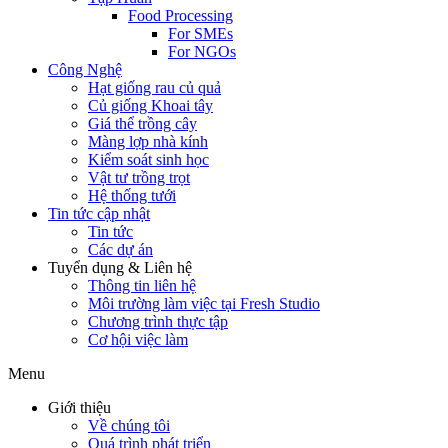
Food Processing
For SMEs
For NGOs
Công Nghệ
Hạt giống rau củ quả
Củ giống Khoai tây
Giá thể trồng cây
Màng lợp nhà kính
Kiểm soát sinh học
Vật tư trồng trọt
Hệ thống tưới
Tin tức cập nhật
Tin tức
Các dự án
Tuyển dụng & Liên hệ
Thông tin liên hệ
Môi trường làm việc tại Fresh Studio
Chương trình thực tập
Cơ hội việc làm
Menu
Giới thiệu
Về chúng tôi
Quá trình phát triển