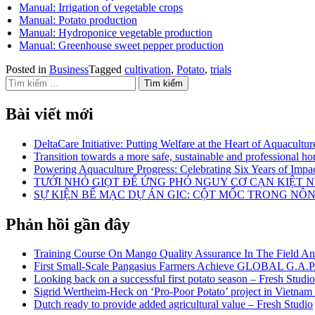
Manual: Irrigation of vegetable crops
Manual: Potato production
Manual: Hydroponice vegetable production
Manual: Greenhouse sweet pepper production
Posted in
Business
Tagged
cultivation
,
Potato
,
trials
Tìm kiếm cho:
Bài viết mới
DeltaCare Initiative: Putting Welfare at the Heart of Aquacultur
Transition towards a more safe, sustainable and professional hor
Powering Aquaculture Progress: Celebrating Six Years of Imp
TƯỚI NHỎ GIỌT ĐỂ ỨNG PHÓ NGUY CƠ CẠN KIỆT
SỰ KIỆN BẾ MẠC DỰ ÁN GIC: CỘT MỐC TRONG NÔ
Phản hồi gần đây
Training Course On Mango Quality Assurance In The Field An
First Small-Scale Pangasius Farmers Achieve GLOBAL G.A.P. 
Looking back on a successful first potato season – Fresh Studio
Sigrid Wertheim-Heck on ‘Pro-Poor Potato’ project in Vietnam
Dutch ready to provide added agricultural value – Fresh Studio