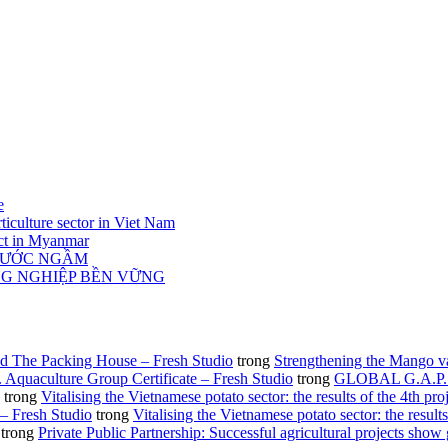
e
ticulture sector in Viet Nam
act in Myanmar
 NƯỚC NGẦM
NG NGHIỆP BỀN VỮNG
d The Packing House – Fresh Studio
trong
Strengthening the Mango v
Aquaculture Group Certificate – Fresh Studio
trong
GLOBAL G.A.P. gro
trong
Vitalising the Vietnamese potato sector: the results of the 4th pro
 – Fresh Studio
trong
Vitalising the Vietnamese potato sector: the results
trong
Private Public Partnership: Successful agricultural projects show 