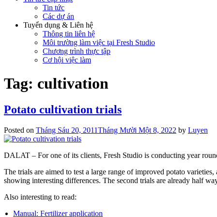
Tin tức
Các dự án
Tuyển dụng & Liên hệ
Thông tin liên hệ
Môi trường làm việc tại Fresh Studio
Chương trình thực tập
Cơ hội việc làm
Tag:
cultivation
Potato cultivation trials
Posted on
Tháng Sáu 20, 2011
Tháng Mười Một 8, 2022
by
Luyen
DALAT – For one of its clients, Fresh Studio is conducting year roun
The trials are aimed to test a large range of improved potato varieties,
showing interesting differences. The second trials are already half way
Also interesting to read:
Manual: Fertilizer application