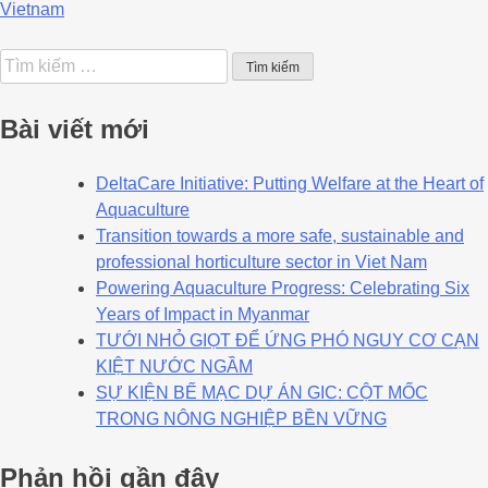
Vietnam
Bài viết mới
DeltaCare Initiative: Putting Welfare at the Heart of
Aquaculture
Transition towards a more safe, sustainable and
professional horticulture sector in Viet Nam
Powering Aquaculture Progress: Celebrating Six
Years of Impact in Myanmar
TƯỚI NHỎ GIỌT ĐỂ ỨNG PHÓ NGUY CƠ CẠN
KIỆT NƯỚC NGẦM
SỰ KIỆN BẾ MẠC DỰ ÁN GIC: CỘT MỐC
TRONG NÔNG NGHIỆP BỀN VỮNG
Phản hồi gần đây