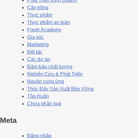
Phát Triển Kinh Doanh
Cây trồng
Thực phẩm
Thực phẩm an toàn
Fresh Academy
Gia súc
Marketing
Đối tác
Các dự án
Đảm bảo chất lượng
Nghiên Cứu & Phát Triển
Nguồn cung ứng
Thúc Đẩy Sản Xuất Bền Vững
Tập Huấn
Chưa phân loại
Meta
Đăng nhập