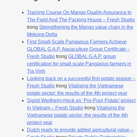
Training Course On Mango Quality Assurance In
The Field And The Packing House – Fresh Studio
trong
Strengthening the Mango value chain in the
Mekong Delta
First Small-Scale Pangasius Farmers Achieve
GLOBAL G.A.P. Aquaculture Group Certificate –
Fresh Studio
trong
GLOBAL G.A.P. group
certification for small scale Pangasius farmers in
Tra Vinh
Looking back on a successful first potato season –
Fresh Studio
trong
Vitalising the Vietnamese
potato sector: the results of the 4th project year
Sigrid Wertheim-Heck on ‘Pro-Poor Potato’ project
in Vietnam – Fresh Studio
trong
Vitalising the
Vietnamese potato sector: the results of the 4th
project year
Dutch ready to provide added agricultural value –