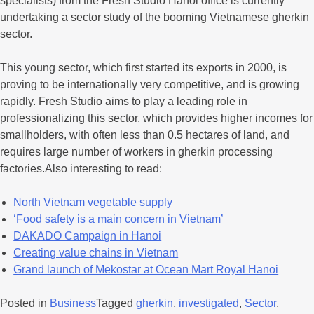
specialists) from the Fresh Studio Hanoi office is currently
undertaking a sector study of the booming Vietnamese gherkin
sector.
This young sector, which first started its exports in 2000, is
proving to be internationally very competitive, and is growing
rapidly. Fresh Studio aims to play a leading role in
professionalizing this sector, which provides higher incomes for
smallholders, with often less than 0.5 hectares of land, and
requires large number of workers in gherkin processing
factories.Also interesting to read:
North Vietnam vegetable supply
‘Food safety is a main concern in Vietnam’
DAKADO Campaign in Hanoi
Creating value chains in Vietnam
Grand launch of Mekostar at Ocean Mart Royal Hanoi
Posted in
Business
Tagged
gherkin
,
investigated
,
Sector
,