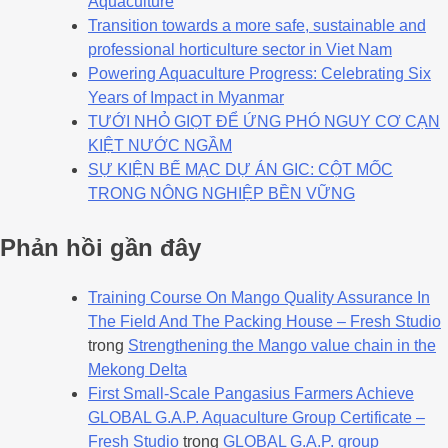
Aquaculture
Transition towards a more safe, sustainable and
professional horticulture sector in Viet Nam
Powering Aquaculture Progress: Celebrating Six
Years of Impact in Myanmar
TƯỚI NHỎ GIỌT ĐỂ ỨNG PHÓ NGUY CƠ CẠN
KIỆT NƯỚC NGẦM
SỰ KIỆN BẾ MẠC DỰ ÁN GIC: CỘT MỐC
TRONG NÔNG NGHIỆP BỀN VỮNG
Phản hồi gần đây
Training Course On Mango Quality Assurance In
The Field And The Packing House – Fresh Studio
trong
Strengthening the Mango value chain in the
Mekong Delta
First Small-Scale Pangasius Farmers Achieve
GLOBAL G.A.P. Aquaculture Group Certificate –
Fresh Studio
trong
GLOBAL G.A.P. group