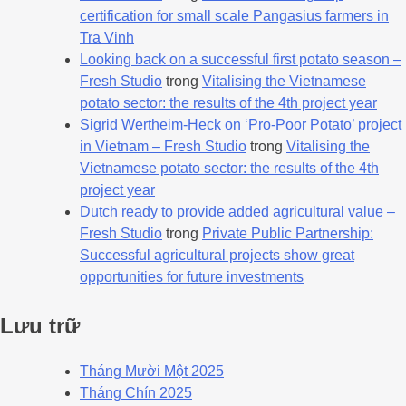
certification for small scale Pangasius farmers in
Tra Vinh
Looking back on a successful first potato season –
Fresh Studio
trong
Vitalising the Vietnamese
potato sector: the results of the 4th project year
Sigrid Wertheim-Heck on ‘Pro-Poor Potato’ project
in Vietnam – Fresh Studio
trong
Vitalising the
Vietnamese potato sector: the results of the 4th
project year
Dutch ready to provide added agricultural value –
Fresh Studio
trong
Private Public Partnership:
Successful agricultural projects show great
opportunities for future investments
Lưu trữ
Tháng Mười Một 2025
Tháng Chín 2025