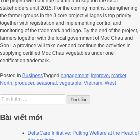
The project will continue to train and support the local
stakeholders until 2015. For the coming months, strengthening
the farmer groups in the 3 core project villages is top priority
together with registration and implementing control and
monitoring of the trademark and logo. By the end of the project,
farmers together with the local government of Moc Chau and
Son La province will take over and continue the activities in
supplying certified Moc Chau vegetables under one
certification trademark.
Posted in
Business
Tagged
engagement
,
Improve
,
market
,
North
,
producer
,
seasonal
,
vegetable
,
Vietnam
,
West
Bài viết mới
DeltaCare Initiative: Putting Welfare at the Heart of