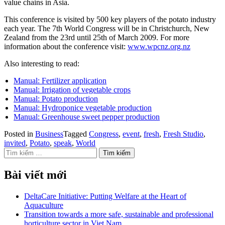
value chains in Asia.
This conference is visited by 500 key players of the potato industry
each year. The 7th World Congress will be in Christchurch, New
Zealand from the 23rd until 25th of March 2009. For more
information about the conference visit:
www.wpcnz.org.nz
Also interesting to read:
Manual: Fertilizer application
Manual: Irrigation of vegetable crops
Manual: Potato production
Manual: Hydroponice vegetable production
Manual: Greenhouse sweet pepper production
Posted in
Business
Tagged
Congress
,
event
,
fresh
,
Fresh Studio
,
invited
,
Potato
,
speak
,
World
Bài viết mới
DeltaCare Initiative: Putting Welfare at the Heart of
Aquaculture
Transition towards a more safe, sustainable and professional
horticulture sector in Viet Nam