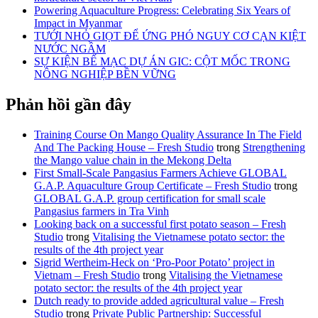
Powering Aquaculture Progress: Celebrating Six Years of
Impact in Myanmar
TƯỚI NHỎ GIỌT ĐỂ ỨNG PHÓ NGUY CƠ CẠN KIỆT
NƯỚC NGẦM
SỰ KIỆN BẾ MẠC DỰ ÁN GIC: CỘT MỐC TRONG
NÔNG NGHIỆP BỀN VỮNG
Phản hồi gần đây
Training Course On Mango Quality Assurance In The Field
And The Packing House – Fresh Studio
trong
Strengthening
the Mango value chain in the Mekong Delta
First Small-Scale Pangasius Farmers Achieve GLOBAL
G.A.P. Aquaculture Group Certificate – Fresh Studio
trong
GLOBAL G.A.P. group certification for small scale
Pangasius farmers in Tra Vinh
Looking back on a successful first potato season – Fresh
Studio
trong
Vitalising the Vietnamese potato sector: the
results of the 4th project year
Sigrid Wertheim-Heck on ‘Pro-Poor Potato’ project in
Vietnam – Fresh Studio
trong
Vitalising the Vietnamese
potato sector: the results of the 4th project year
Dutch ready to provide added agricultural value – Fresh
Studio
trong
Private Public Partnership: Successful