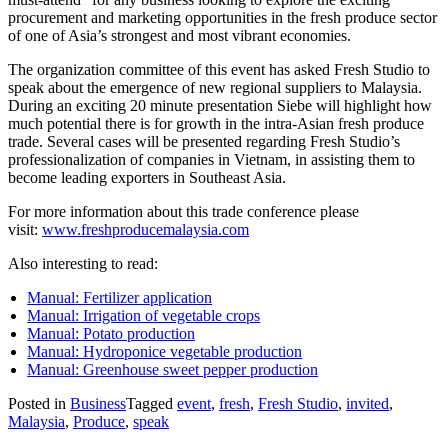
procurement and marketing opportunities in the fresh produce sector
of one of Asia’s strongest and most vibrant economies.
The organization committee of this event has asked Fresh Studio to
speak about the emergence of new regional suppliers to Malaysia.
During an exciting 20 minute presentation Siebe will highlight how
much potential there is for growth in the intra-Asian fresh produce
trade. Several cases will be presented regarding Fresh Studio’s
professionalization of companies in Vietnam, in assisting them to
become leading exporters in Southeast Asia.
For more information about this trade conference please
visit:
www.freshproducemalaysia.com
Also interesting to read:
Manual: Fertilizer application
Manual: Irrigation of vegetable crops
Manual: Potato production
Manual: Hydroponice vegetable production
Manual: Greenhouse sweet pepper production
Posted in
Business
Tagged
event
,
fresh
,
Fresh Studio
,
invited
,
Malaysia
,
Produce
,
speak