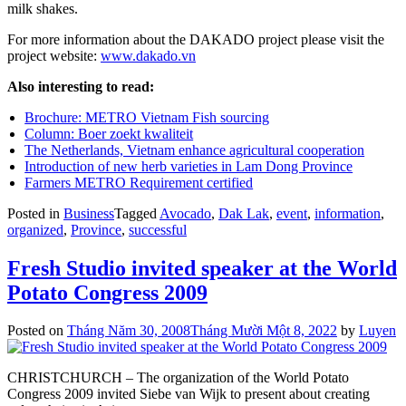
milk shakes.
For more information about the DAKADO project please visit the
project website:
www.dakado.vn
Also interesting to read:
Brochure: METRO Vietnam Fish sourcing
Column: Boer zoekt kwaliteit
The Netherlands, Vietnam enhance agricultural cooperation
Introduction of new herb varieties in Lam Dong Province
Farmers METRO Requirement certified
Posted in
Business
Tagged
Avocado
,
Dak Lak
,
event
,
information
,
organized
,
Province
,
successful
Fresh Studio invited speaker at the World
Potato Congress 2009
Posted on
Tháng Năm 30, 2008
Tháng Mười Một 8, 2022
by
Luyen
CHRISTCHURCH – The organization of the World Potato
Congress 2009 invited Siebe van Wijk to present about creating