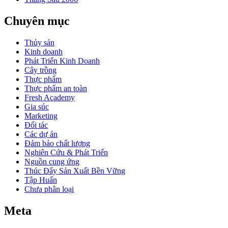
Chuyên mục
Thủy sản
Kinh doanh
Phát Triển Kinh Doanh
Cây trồng
Thực phẩm
Thực phẩm an toàn
Fresh Academy
Gia súc
Marketing
Đối tác
Các dự án
Đảm bảo chất lượng
Nghiên Cứu & Phát Triển
Nguồn cung ứng
Thúc Đẩy Sản Xuất Bền Vững
Tập Huấn
Chưa phân loại
Meta