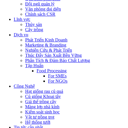
Đội ngũ quản lý
Văn phòng đại diện
Chính sách CSR
Lĩnh vực
Thủy sản
Cây trồng
Dịch vụ
Phát Triển Kinh Doanh
Marketing & Branding
Nghiên Cứu & Phát Triển
Thúc Đẩy Sản Xuất Bền Vững
Phân Tích & Đảm Bảo Chất Lượng
Tập Huấn
Food Processing
For SMEs
For NGOs
Công Nghệ
Hạt giống rau củ quả
Củ giống Khoai tây
Giá thể trồng cây
Màng lợp nhà kính
Kiểm soát sinh học
Vật tư trồng trọt
Hệ thống tưới
Tin tức cập nhật