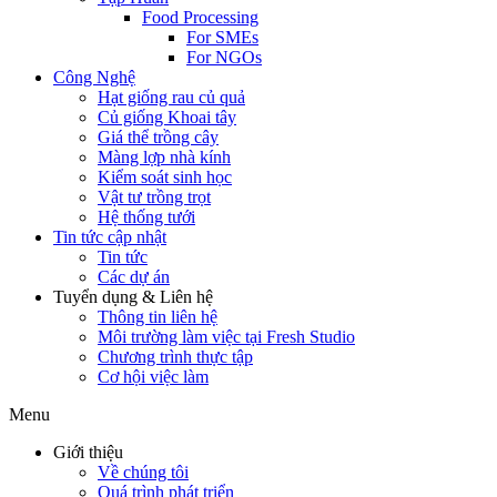
Food Processing
For SMEs
For NGOs
Công Nghệ
Hạt giống rau củ quả
Củ giống Khoai tây
Giá thể trồng cây
Màng lợp nhà kính
Kiểm soát sinh học
Vật tư trồng trọt
Hệ thống tưới
Tin tức cập nhật
Tin tức
Các dự án
Tuyển dụng & Liên hệ
Thông tin liên hệ
Môi trường làm việc tại Fresh Studio
Chương trình thực tập
Cơ hội việc làm
Menu
Giới thiệu
Về chúng tôi
Quá trình phát triển