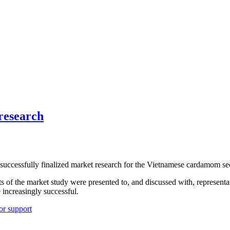
research
essfully finalized market research for the Vietnamese cardamom sec
lts of the market study were presented to, and discussed with, represe
increasingly successful.
or support