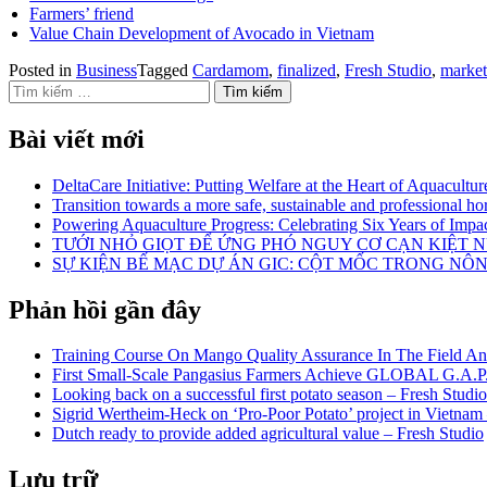
Farmers’ friend
Value Chain Development of Avocado in Vietnam
Posted in
Business
Tagged
Cardamom
,
finalized
,
Fresh Studio
,
market
Tìm kiếm cho:
Bài viết mới
DeltaCare Initiative: Putting Welfare at the Heart of Aquacultur
Transition towards a more safe, sustainable and professional hor
Powering Aquaculture Progress: Celebrating Six Years of Imp
TƯỚI NHỎ GIỌT ĐỂ ỨNG PHÓ NGUY CƠ CẠN KIỆT
SỰ KIỆN BẾ MẠC DỰ ÁN GIC: CỘT MỐC TRONG NÔ
Phản hồi gần đây
Training Course On Mango Quality Assurance In The Field An
First Small-Scale Pangasius Farmers Achieve GLOBAL G.A.P. 
Looking back on a successful first potato season – Fresh Studio
Sigrid Wertheim-Heck on ‘Pro-Poor Potato’ project in Vietnam
Dutch ready to provide added agricultural value – Fresh Studio
Lưu trữ