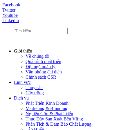
Facebook
Twitter
Youtube
Linkedin
Giới thiệu
Về chúng tôi
Quá trình phát triển
Đội ngũ quản lý
Văn phòng đại diện
Chính sách CSR
Lĩnh vực
Thủy sản
Cây trồng
Dịch vụ
Phát Triển Kinh Doanh
Marketing & Branding
Nghiên Cứu & Phát Triển
Thúc Đẩy Sản Xuất Bền Vững
Phân Tích & Đảm Bảo Chất Lượng
Tập Huấn