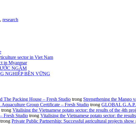
,
research
e
ticulture sector in Viet Nam
act in Myanmar
 NƯỚC NGẦM
NG NGHIỆP BỀN VỮNG
d The Packing House – Fresh Studio
trong
Strengthening the Mango v
Aquaculture Group Certificate – Fresh Studio
trong
GLOBAL G.A.P. gro
trong
Vitalising the Vietnamese potato sector: the results of the 4th pro
 – Fresh Studio
trong
Vitalising the Vietnamese potato sector: the results
trong
Private Public Partnership: Successful agricultural projects show 