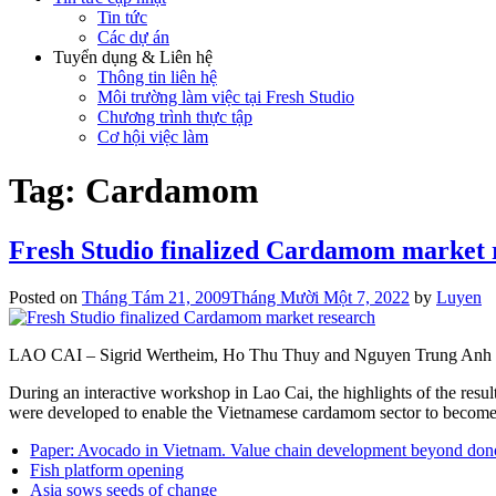
Tin tức
Các dự án
Tuyển dụng & Liên hệ
Thông tin liên hệ
Môi trường làm việc tại Fresh Studio
Chương trình thực tập
Cơ hội việc làm
Tag:
Cardamom
Fresh Studio finalized Cardamom market 
Posted on
Tháng Tám 21, 2009
Tháng Mười Một 7, 2022
by
Luyen
LAO CAI – Sigrid Wertheim, Ho Thu Thuy and Nguyen Trung Anh succ
During an interactive workshop in Lao Cai, the highlights of the resu
were developed to enable the Vietnamese cardamom sector to become 
Paper: Avocado in Vietnam. Value chain development beyond don
Fish platform opening
Asia sows seeds of change